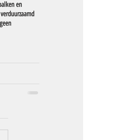
balken en 
n verduurzaamd 
 geen 