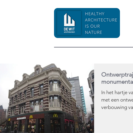
Ontwerptra
monumentaa
In het hartje 
met een ontwe
verbouwing va
van een monum