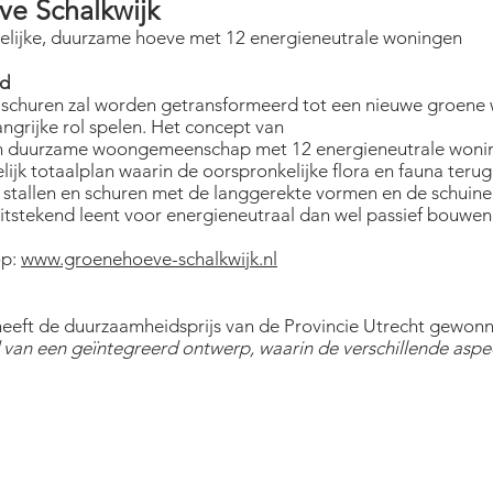
ve Schalkwijk
elijke, duurzame hoeve met 12 energieneutrale woningen
id
en schuren zal worden getransformeerd tot een nieuwe groen
angrijke rol spelen. Het concept van
en duurzame woongemeenschap met 12 energieneutrale woning
jk totaalplan waarin de oorspronkelijke flora en fauna terug
stallen en schuren met de langgerekte vormen en de schuine
stekend leent voor energieneutraal dan wel passief bouwen
op:
www.groenehoeve-schalkwijk.nl
eft de duurzaamheidsprijs van de Provincie Utrecht gewonnen
van een geïntegreerd ontwerp, waarin de verschillende aspec